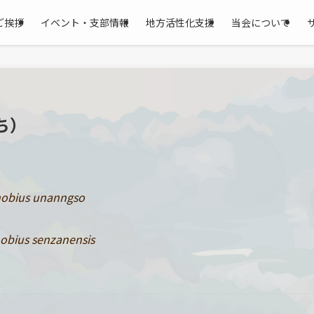
ご挨拶
イベント・支部情報
地方活性化支援
当会について
ち）
obius unanngso
obius senzanensis