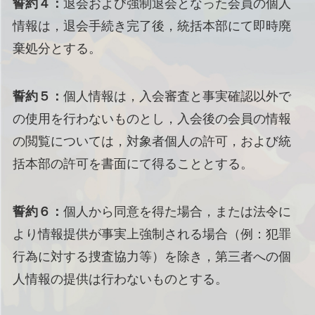
誓約４：
退会および強制退会となった会員の個人
情報は，退会手続き完了後，統括本部にて即時廃
棄処分とする。
誓約５：
個人情報は，入会審査と事実確認以外で
の使用を行わないものとし，入会後の会員の情報
の閲覧については，対象者個人の許可，および統
括本部の許可を書面にて得ることとする。
誓約６：
個人から同意を得た場合，または法令に
より情報提供が事実上強制される場合（例：犯罪
行為に対する捜査協力等）を除き，第三者への個
人情報の提供は行わないものとする。