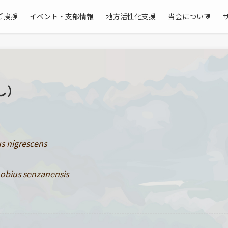
ご挨拶
イベント・支部情報
地方活性化支援
当会について
し）
s nigrescens
obius senzanensis