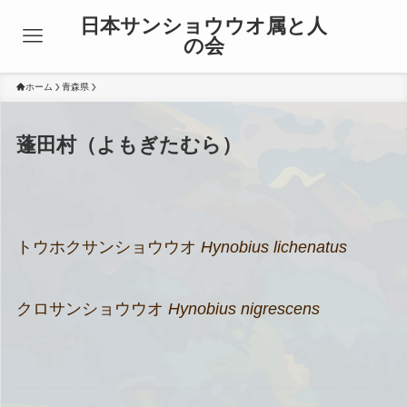
日本サンショウウオ属と人
の会
ホーム
青森県
蓬田村（よもぎたむら）
トウホクサンショウウオ
Hynobius lichenatus
クロサンショウウオ
Hynobius nigrescens