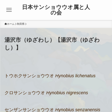
日本サンショウウオ属と人
の会
ホーム
秋田県
湯沢市（ゆざわし）【湯沢市（ゆざわ
し）】
トウホクサンショウウオ
Hynobius lichenatus
クロサンショウウオ
Hynobius nigrescens
センザンサンショウウオ
Hynobius senzanensis